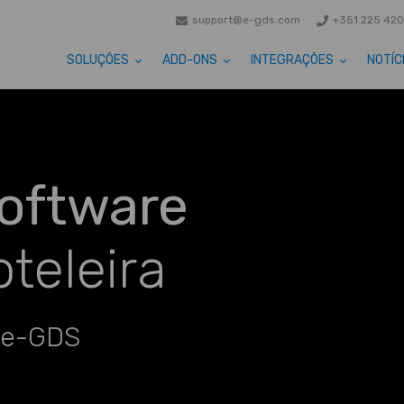
support@e-gds.com
+351 225 420
SOLUÇÕES
ADD-ONS
INTEGRAÇÕES
NOTÍC
Software
teleira
 e-GDS