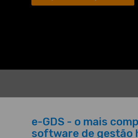
e-GDS - o mais comp
software de gestão h