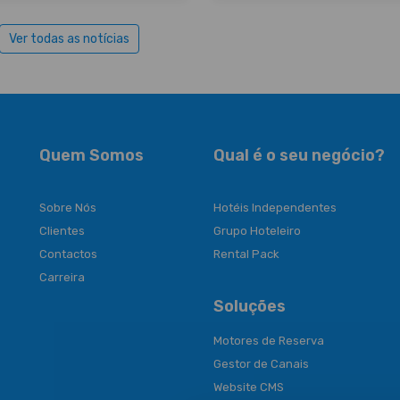
Ver todas as notícias
Quem Somos
Qual é o seu negócio?
Sobre Nós
Hotéis Independentes
Clientes
Grupo Hoteleiro
Contactos
Rental Pack
Carreira
Soluções
Motores de Reserva
Gestor de Canais
Website CMS