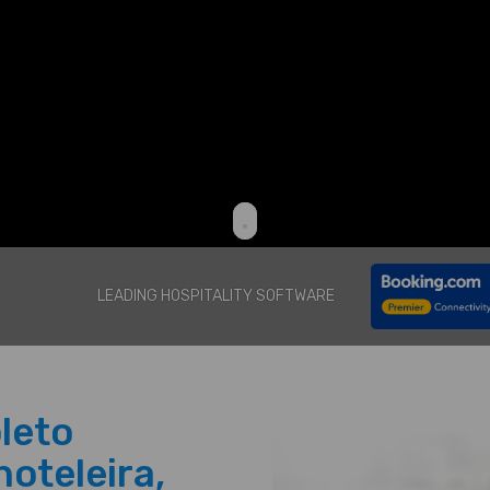
LEADING HOSPITALITY SOFTWARE
leto
oteleira,