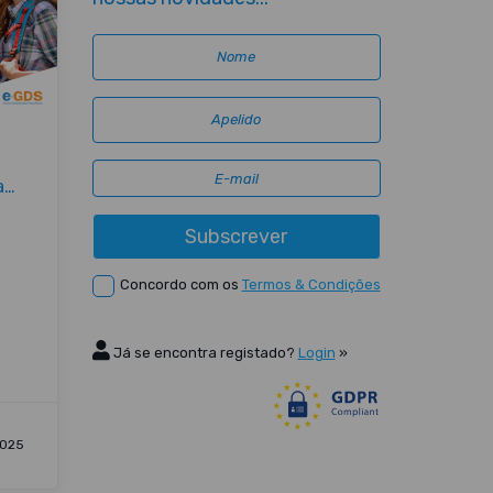
a
Subscrever
ia
Concordo com os
Termos & Condições
Já se encontra registado?
Login
»
2025