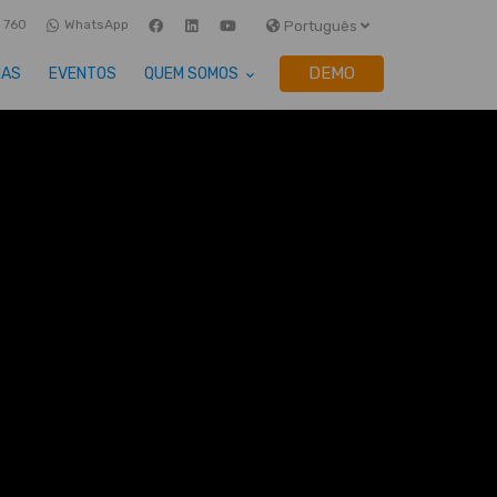
 760
WhatsApp
Português
DEMO
IAS
EVENTOS
QUEM SOMOS