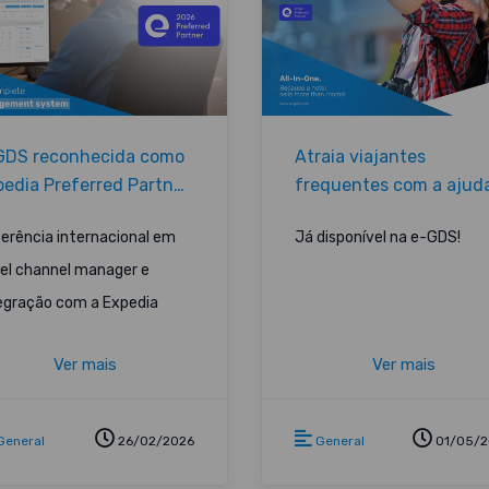
GDS reconhecida como
Atraia viajantes
pedia Preferred Partner
frequentes com a ajud
26
das ofertas exclusivas
erência internacional em
Já disponível na e-GDS!
para membros do Exped
Group
el channel manager e
egração com a Expedia
Ver mais
Ver mais
General
26/02/2026
General
01/05/