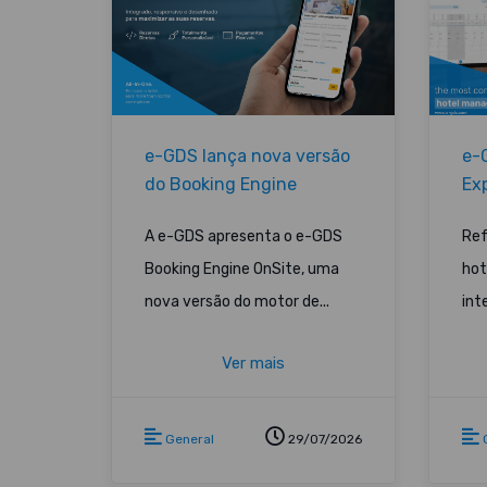
e-GDS lança nova versão
e-
do Booking Engine
Ex
20
A e-GDS apresenta o
e-GDS
Ref
Booking Engine OnSite
, uma
hot
nova versão do motor de...
int
Ver mais
General
29/07/2026