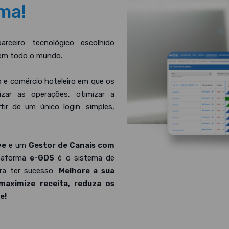
ma!
ceiro tecnológico escolhido
a em todo o mundo.
 e comércio hoteleiro em que os
izar as operações, otimizar a
rtir de um único login: simples,
ve
e um
Gestor de Canais com
ataforma
e-GDS
é o sistema de
ra ter sucesso:
Melhore a sua
 maximize receita, reduza os
e!