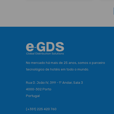
No mercado há mais de 25 anos, somos o parceiro
tecnológico de hotéis em todo o mundo.
Rua D. João IV, 399 - 1º Andar, Sala 3
4000-302 Porto
Portugal
(+351) 225 420 760