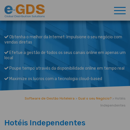
Obtenha o melhor da Internet: Impulsione o seu negócio com
vendas diretas
Efetue a gestão de todos os seus canais online em apenas um
local
Poupe tempo através da disponibilidade online em tempo real
Maximize os lucros com a tecnologia cloud-based
Software de Gestão Hoteleira
>
Qual o seu Negócio?
>
Hotéis
Independentes
Hotéis Independentes