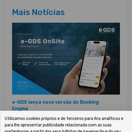
Mais Notícias
e-GDS lança nova versão do Booking
Engine
29/07/2026 •
Utilizamos cookies próprios e de terceiros para fins analíticos e
para lhe apresentar publicidade relacionada com as suas
preferências a partir dos seus hábitos de navegação e do seu
A e-GDS apresenta o
e-GDS Booking Engine OnSite
,