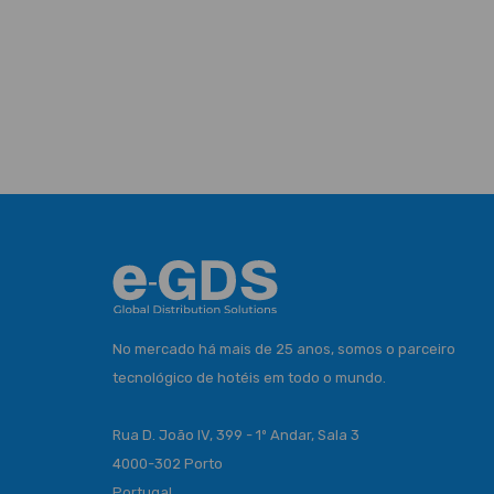
No mercado há mais de 25 anos, somos o parceiro
tecnológico de hotéis em todo o mundo.
Rua D. João IV, 399 - 1º Andar, Sala 3
4000-302 Porto
Portugal