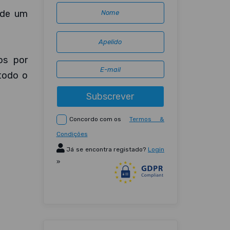
 de um
os por
todo o
Subscrever
Concordo com os
Termos &
Condições
Já se encontra registado?
Login
»