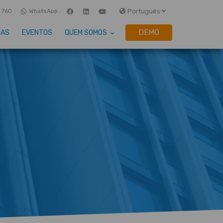
Português
 760
WhatsApp
DEMO
IAS
EVENTOS
QUEM SOMOS