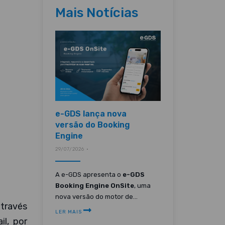
Mais Notícias
e-GDS lança nova
versão do Booking
Engine
29/07/2026 •
A e-GDS apresenta o
e-GDS
Booking Engine OnSite
, uma
nova versão do motor de...
través
LER MAIS
l, por