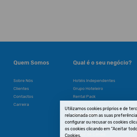
Quem Somos
Qual é o seu negócio?
Sobre Nós
Hotéis Independentes
Clientes
Grupo Hoteleiro
Contactos
Rental Pack
Carreira
Utilizamos cookies próprios e de terc
Soluções
relacionada com as suas preferências
configurar ou recusar os cookies cl
Motores de Reserva
os cookies clicando em “Aceitar todo
Gestor de Canais
Cookies.