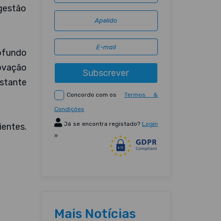
 gestão
ofundo
ovação
Subscrever
stante
Concordo com os
Termos &
Condições
Já se encontra registado?
Login
ientes.
»
Mais Notícias