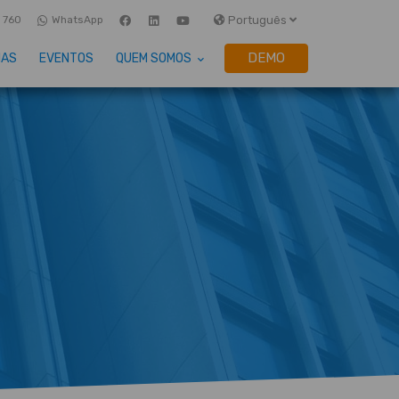
Português
 760
WhatsApp
DEMO
IAS
EVENTOS
QUEM SOMOS