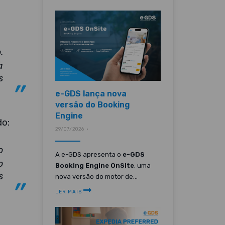
.
a
s
e-GDS lança nova
versão do Booking
Engine
do:
29/07/2026 •
o
A e-GDS apresenta o
e-GDS
o
Booking Engine OnSite
, uma
s
nova versão do motor de...
LER MAIS