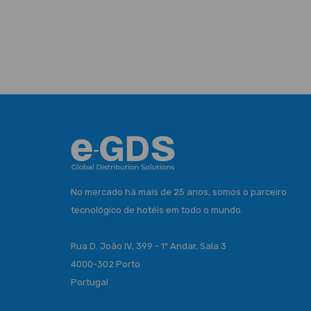
No mercado há mais de 25 anos, somos o parceiro
tecnológico de hotéis em todo o mundo.
Rua D. João IV, 399 - 1º Andar, Sala 3
4000-302 Porto
Portugal