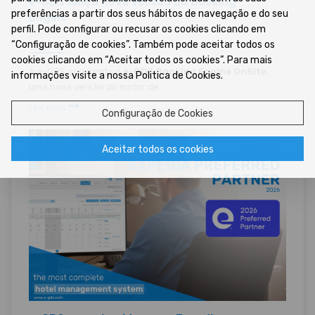
e-GDS lança nova versão do Booking
preferências a partir dos seus hábitos de navegação e do seu
Engine
perfil. Pode configurar ou recusar os cookies clicando em
29/07/2026 •
“Configuração de cookies”. Também pode aceitar todos os
cookies clicando em “Aceitar todos os cookies”. Para mais
A e-GDS apresenta o
e-GDS Booking Engine OnSite
,
informações visite a nossa Politica de Cookies.
uma nova versão do motor de...
LER MAIS
Configuração de Cookies
Aceitar todos os cookies