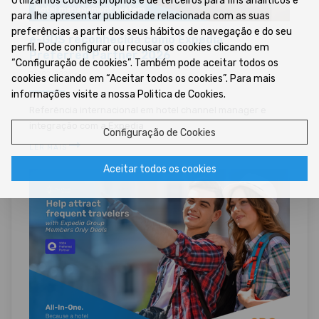
Utilizamos cookies próprios e de terceiros para fins analíticos e
para lhe apresentar publicidade relacionada com as suas
preferências a partir dos seus hábitos de navegação e do seu
e-GDS reconhecida como Expedia
perfil. Pode configurar ou recusar os cookies clicando em
Preferred Partner 2026
“Configuração de cookies”. Também pode aceitar todos os
26/02/2026 •
cookies clicando em “Aceitar todos os cookies”. Para mais
informações visite a nossa Politica de Cookies.
Referência internacional em hotel channel manager e
integração com a Expedia
Configuração de Cookies
LER MAIS
Aceitar todos os cookies