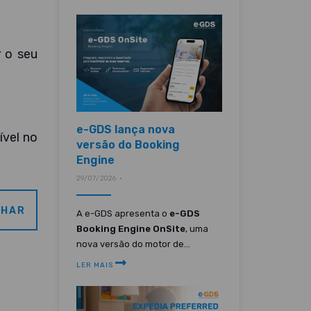
 o seu
e-GDS lança nova
vel no
versão do Booking
Engine
29/07/2026 •
LHAR
A e-GDS apresenta o
e-GDS
Booking Engine OnSite
, uma
nova versão do motor de...
LER MAIS