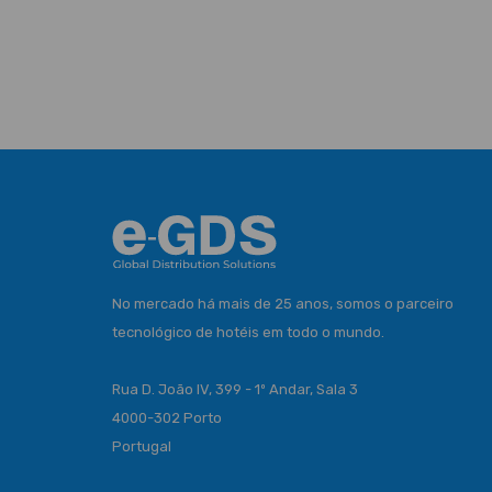
No mercado há mais de 25 anos, somos o parceiro
tecnológico de hotéis em todo o mundo.
Rua D. João IV, 399 - 1º Andar, Sala 3
4000-302 Porto
Portugal