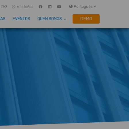
Português
 760
WhatsApp
DEMO
IAS
EVENTOS
QUEM SOMOS