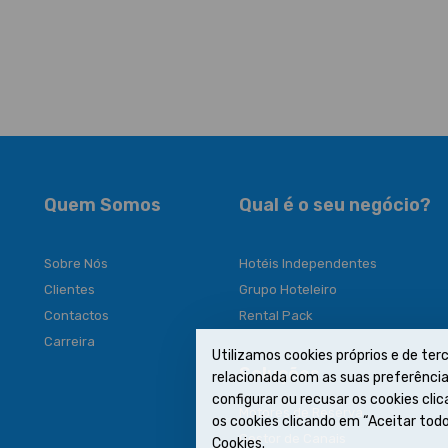
Quem Somos
Qual é o seu negócio?
Sobre Nós
Hotéis Independentes
Clientes
Grupo Hoteleiro
Contactos
Rental Pack
Carreira
Utilizamos cookies próprios e de terc
Soluções
relacionada com as suas preferências
configurar ou recusar os cookies cl
Motores de Reserva
os cookies clicando em “Aceitar todo
Gestor de Canais
Cookies.