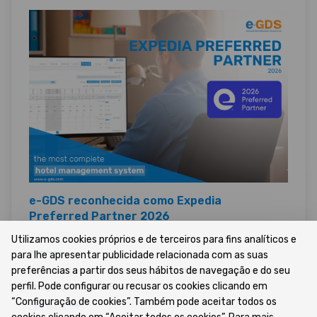
e-GDS reconhecida como Expedia
Preferred Partner 2026
26/02/2026 •
Utilizamos cookies próprios e de terceiros para fins analíticos e
para lhe apresentar publicidade relacionada com as suas
preferências a partir dos seus hábitos de navegação e do seu
Referência internacional em hotel channel manager e
perfil. Pode configurar ou recusar os cookies clicando em
integração com a Expedia
“Configuração de cookies”. Também pode aceitar todos os
LER MAIS