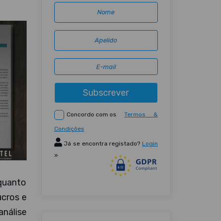
Subscrever
Concordo com os
Termos &
Condições
Já se encontra registado?
Login
»
nquanto
cros e
análise