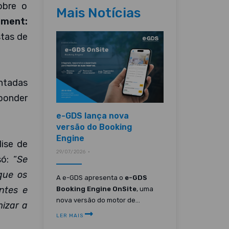
obre o
Mais Notícias
ment:
stas de
entadas
sponder
e-GDS lança nova
versão do Booking
Engine
lise de
29/07/2026 •
ó: “
Se
que os
A e-GDS apresenta o
e-GDS
ntes e
Booking Engine OnSite
, uma
nova versão do motor de...
mizar a
LER MAIS