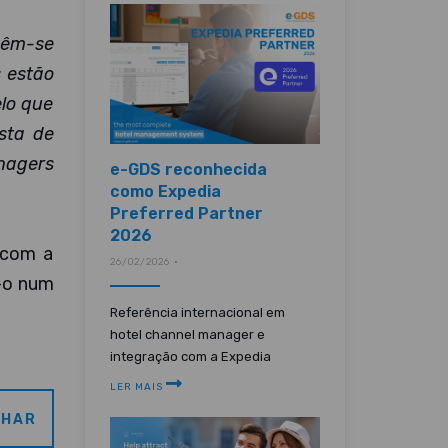
têm-se
s estão
elo que
sta de
nagers
e-GDS reconhecida
como Expedia
Preferred Partner
2026
 com a
26/02/2026 •
o-o num
Referência internacional em
hotel channel manager e
integração com a Expedia
LER MAIS
LHAR