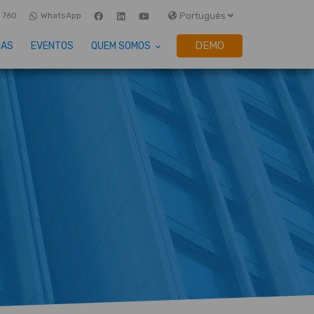
Português
 760
WhatsApp
DEMO
IAS
EVENTOS
QUEM SOMOS