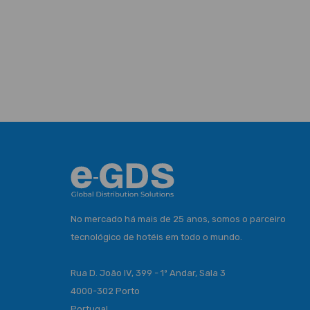
No mercado há mais de 25 anos, somos o parceiro
tecnológico de hotéis em todo o mundo.
Rua D. João IV, 399 - 1º Andar, Sala 3
4000-302 Porto
Portugal