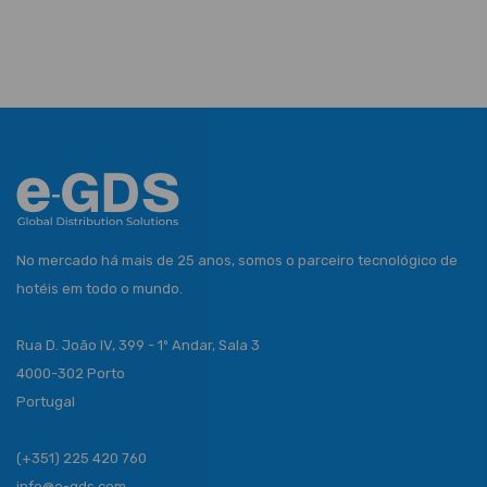
No mercado há mais de 25 anos, somos o parceiro tecnológico de
hotéis em todo o mundo.
Rua D. João IV, 399 - 1º Andar, Sala 3
4000-302 Porto
Portugal
(+351) 225 420 760
info@e-gds.com