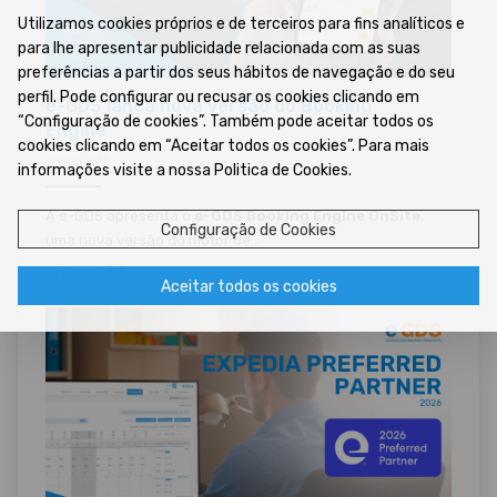
Utilizamos cookies próprios e de terceiros para fins analíticos e
para lhe apresentar publicidade relacionada com as suas
preferências a partir dos seus hábitos de navegação e do seu
perfil. Pode configurar ou recusar os cookies clicando em
e-GDS lança nova versão do Booking
“Configuração de cookies”. Também pode aceitar todos os
Engine
cookies clicando em “Aceitar todos os cookies”. Para mais
29/07/2026 •
informações visite a nossa Politica de Cookies.
A e-GDS apresenta o
e-GDS Booking Engine OnSite
,
Configuração de Cookies
uma nova versão do motor de...
LER MAIS
Aceitar todos os cookies