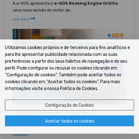
A e-GDS apresenta o
e-GDS Booking Engine OnSite
,
uma nova versão do motor de...
LER MAIS
Utilizamos cookies próprios e de terceiros para fins analíticos e
para lhe apresentar publicidade relacionada com as suas
preferências a partir dos seus hábitos de navegação e do seu
perfil. Pode configurar ou recusar os cookies clicando em
“Configuração de cookies”. Também pode aceitar todos os
cookies clicando em “Aceitar todos os cookies”. Para mais
informações visite a nossa Politica de Cookies.
Configuração de Cookies
e-GDS reconhecida como Expedia
Preferred Partner 2026
Aceitar todos os cookies
26/02/2026 •