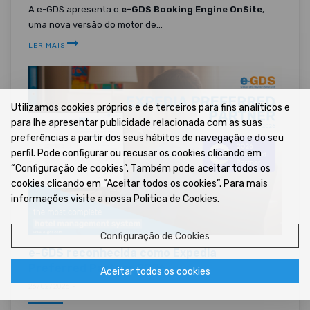
A e-GDS apresenta o
e-GDS Booking Engine OnSite
,
uma nova versão do motor de...
LER MAIS
Utilizamos cookies próprios e de terceiros para fins analíticos e
para lhe apresentar publicidade relacionada com as suas
preferências a partir dos seus hábitos de navegação e do seu
perfil. Pode configurar ou recusar os cookies clicando em
“Configuração de cookies”. Também pode aceitar todos os
cookies clicando em “Aceitar todos os cookies”. Para mais
informações visite a nossa Politica de Cookies.
Configuração de Cookies
e-GDS reconhecida como Expedia
Preferred Partner 2026
Aceitar todos os cookies
26/02/2026 •