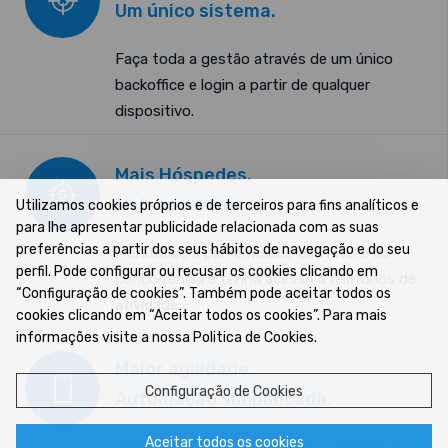
Um único sistema.
Faça toda a gestão através de um único
backoffice e login a partir de qualquer
dispositivo.
Mais Hóspedes.
Mais reservas.
Utilizamos cookies próprios e de terceiros para fins analíticos e
para lhe apresentar publicidade relacionada com as suas
preferências a partir dos seus hábitos de navegação e do seu
Monitorize a performance do Hotel e da
perfil. Pode configurar ou recusar os cookies clicando em
concorrência e tenha acesso a relatórios de
“Configuração de cookies”. Também pode aceitar todos os
atividade.
cookies clicando em “Aceitar todos os cookies”. Para mais
informações visite a nossa Politica de Cookies.
Maior agilidade.
Configuração de Cookies
Automação simplificada.
Aceitar todos os cookies
Impulsione as vendas diretas, a gestão de