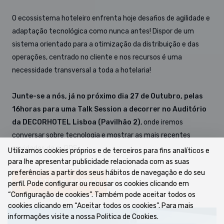
O ecossistema hoteleiro enfrenta hoje desafios de agilidade e
adaptação tecnológica como nunca antes! Dispor de um
sistema orientado para a otimização da distribuição e das
operações, centrado no cliente e nos recursos é uma
necessidade transversal a toda a hotelaria!
Junte-se a nós, já no próximo dia 27 de Outubro, pelas
16horas para uma Talk Session a decorrer no Auditório
da DECORHOTEL Lisboa (Pavilhão 2)
, onde iremos
conversar sobre tecnologia e mostrar as mais recentes
novidades da e-GDS.
Utilizamos cookies próprios e de terceiros para fins analíticos e
para lhe apresentar publicidade relacionada com as suas
preferências a partir dos seus hábitos de navegação e do seu
REGISTE-SE AGORA!
perfil. Pode configurar ou recusar os cookies clicando em
“Configuração de cookies”. Também pode aceitar todos os
cookies clicando em “Aceitar todos os cookies”. Para mais
informações visite a nossa Politica de Cookies.