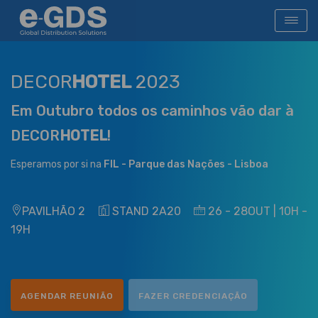
DECOR
HOTEL
2023
Em Outubro todos os caminhos vão dar à
DECOR
HOTEL
!
Esperamos por si na
FIL - Parque das Nações - Lisboa
PAVILHÃO 2
STAND 2A20
26 - 28OUT | 10H -
19H
AGENDAR REUNIÃO
FAZER CREDENCIAÇÃO