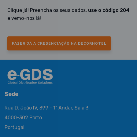
Clique já! Preencha os seus dados,
use o código 204
,
e vemo-nos lá!
FAZER JÁ A CREDENCIAÇÃO NA DECORHOTEL
Sede
Rua D. João IV, 399 - 1º Andar, Sala 3
4000-302 Porto
Portugal